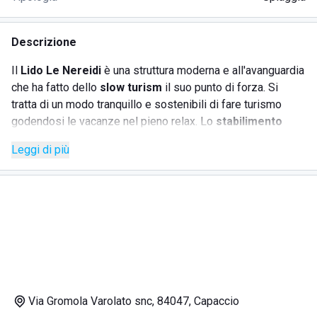
Descrizione
Il
Lido Le Nereidi
è una struttura moderna e all'avanguardia
che ha fatto dello
slow turism
il suo punto di forza. Si
tratta di un modo tranquillo e sostenibili di fare turismo
godendosi le vacanze nel pieno relax. Lo
stabilimento
consente di prenotare lettini e ombrelloni direttamente
Leggi di più
online senza avere alcun contrattempo. Sono disponibili
inoltre spazi dedicati ai più piccoli e la possibilità di
organizzare tornei di
carte
. Per chi ama l'avventura si
possono prenotare visite guidate lungo alcune delle zone
più belle del Molo.
DOVE SI TROVA IL LIDO LE NEREIDI
Via Gromola Varolato snc, 84047, Capaccio
La posizione centrale del Lido Le Nereidi consente di