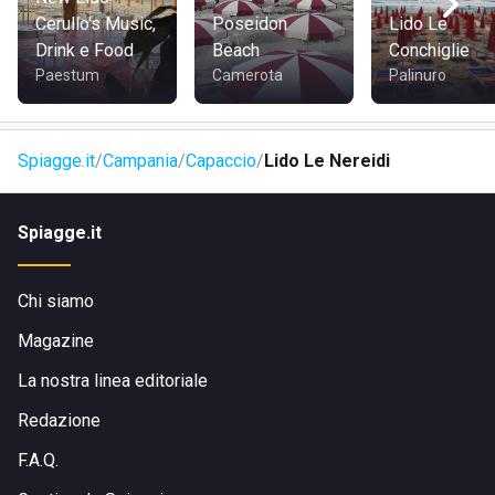
la costa, si può scendere in spiaggia a piedi in pochi minuti.
Cerullo's Music,
Poseidon
Lido Le
Drink e Food
Beach
Conchiglie
Paestum
Camerota
Palinuro
Spiagge.it
Campania
Capaccio
Lido Le Nereidi
Spiagge.it
Chi siamo
Magazine
La nostra linea editoriale
Redazione
F.A.Q.