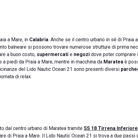
raia a Mare, in
Calabria
. Anche se il centro urbano in sé di Praia 
ento balneare si possono trovare numerose strutture di prima nec
re a buon costo,
supermercati
e
negozi
dove poter comprare i
 a piedi da Praia a Mare, mentre in macchina da
Maratea
è poss
vicinanze del Lido Nautic Ocean 21 sono presenti diversi
parche
ornata di relax.
auto dal centro urbano di Maratea tramite
SS 18 Tirrena Inferiore
re di Praia a Mare. Il Lido Nautic Ocean 21 si trova a due passi 