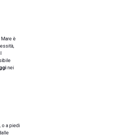
a Mare è
essità,
l
ibile
ggi
nei
, o a piedi
dalle