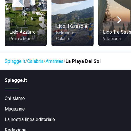
DOVE SI TROVA LA PLAYA DEL SOL
Lo stabilimento si trova al Porto Turistico, Via, SS 18
Lido Il Girasole
Tirrena Inferiore, Amantea CS..
Lido Azzurro
Lido Tre Sass
Belmonte
Praia a Mare
Calabro
Villapiana
COME RAGGIUNGERE LA PLAYA DEL SOL
Lo stabilimento è raggiungibile in 10 min di auto da
Spiagge.it
Calabria
Amantea
La Playa Del Sol
Amantea lungo la SP18 e, tramite la strada E45, a meno di
30 km si trova Lamezia.
Spiagge.it
Chi siamo
Magazine
La nostra linea editoriale
Redazione