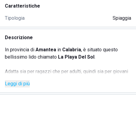
Caratteristiche
Tipologia
Spiaggia
Descrizione
In provincia di
Amantea
in
Calabria
, è situato questo
bellissimo lido chiamato
La Playa Del Sol
.
Adatta sia per ragazzi che per adulti, quindi sia per giovani
che per famiglie con bambini, questa spiaggia vanta la
Leggi di più
presenza di un
mare limpido e cristallino
, oltre che
godere di un'elevata pulizia e cura.
Lo
staff
risulta essere
molto gentile
e pulito e di
conseguenza la spiaggia è tenuta in buonissime condizioni
e gli ospiti vengono messi a proprio agio, grazie alla
creazione di un
ambiente
allegro
e piacevole da