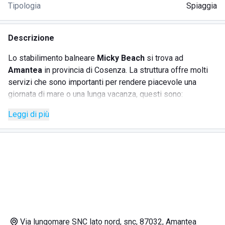
Tipologia
Spiaggia
Descrizione
Lo stabilimento balneare
Micky Beach
si trova ad
Amantea
in provincia di Cosenza. La struttura offre molti
servizi che sono importanti per rendere piacevole una
giornata di mare o una lunga vacanza, questi sono:
Leggi di più
spiaggia attrezzata;
area giochi;
bar;
ristorante;
cabine;
noleggio carte da gioco;
docce calde;
palestra;
piscina;
Via lungomare SNC lato nord, snc, 87032, Amantea