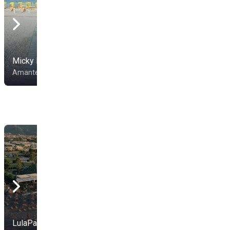
Micky Beach
Lido Clampetia
Amantea
Amantea
Lido Calypso
LulaPaluza
Villapiana