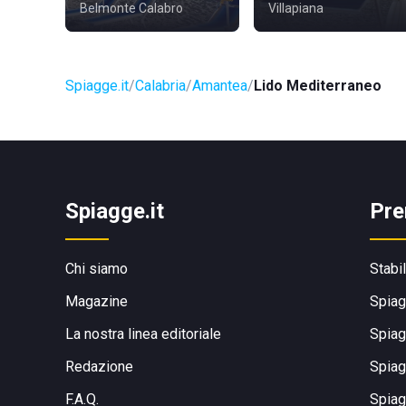
Belmonte Calabro
Villapiana
Spiagge.it
Calabria
Amantea
Lido Mediterraneo
Spiagge.it
Pre
Chi siamo
Stabi
Magazine
Spiag
La nostra linea editoriale
Spiag
Redazione
Spiag
F.A.Q.
Spiag