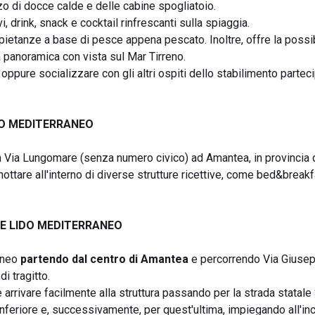
izzo di docce calde e delle cabine spogliatoio.
, drink, snack e cocktail rinfrescanti sulla spiaggia.
pietanze a base di pesce appena pescato. Inoltre, offre la possibi
a panoramica con vista sul Mar Tirreno.
 oppure socializzare con gli altri ospiti dello stabilimento partec
DO MEDITERRANEO
n Via Lungomare (senza numero civico) ad Amantea, in provincia 
nottare all'interno di diverse strutture ricettive, come bed&break
E LIDO MEDITERRANEO
raneo
partendo dal centro di Amantea
e percorrendo Via Giuse
i tragitto.
e arrivare facilmente alla struttura passando per la strada statal
Inferiore e, successivamente, per quest'ultima, impiegando all'inc