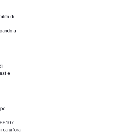
lità di
ipando a
di
fast e
ppe
e SS107
irca un'ora