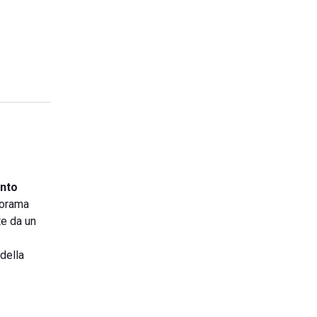
ento
norama
te da un
 della