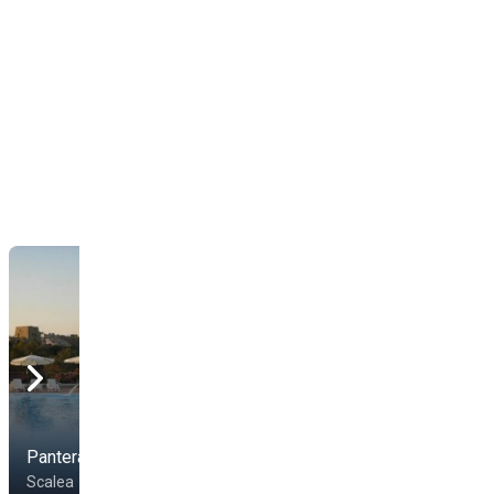
Pantera Rosa Village
LulaPaluza
Scalea
Rossano