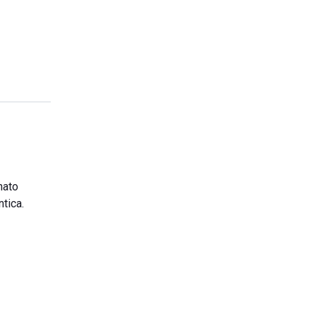
nato
tica.