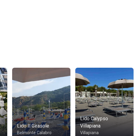
Lido Calypso
Lido Il Girasole
Villapiana
Belmonte Calabro
Villapiana