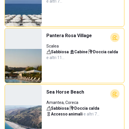
e altri 7…
Pantera Rosa Village
Scalea
Sabbiosa
·
Cabine
·
Doccia calda
·
e altri 11…
Sea Horse Beach
Amantea, Coreca
Sabbiosa
·
Doccia calda
·
Accesso animali
·
e altri 7…