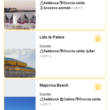
Sabbiosa
·
Doccia calda
·
Accesso animali
·
e altri 9…
Lido le Palme
Grisolia
Sabbiosa
·
Doccia calda
·
Bar
·
e altri 6…
Majorica Beach
Grisolia
Sabbiosa
·
Cabine
·
Doccia calda
·
e altri 9…