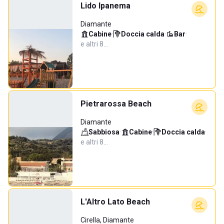
Lido Ipanema
Diamante
Cabine
·
Doccia calda
·
Bar
·
e altri 8…
Pietrarossa Beach
Diamante
Sabbiosa
·
Cabine
·
Doccia calda
·
e altri 8…
L'Altro Lato Beach
Cirella, Diamante