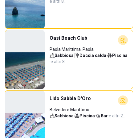
e altri 8…
Oasi Beach Club
Paola Marittima, Paola
Sabbiosa
·
Doccia calda
·
Piscina
·
e altri 8…
Lido Sabbia D'Oro
Belvedere Marittimo
Sabbiosa
·
Piscina
·
Bar
·
e altri 2…