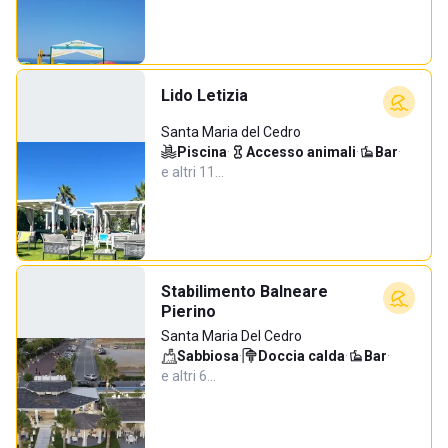
Lido Letizia
Santa Maria del Cedro
Piscina
·
Accesso animali
·
Bar
·
e altri 11…
Stabilimento Balneare
Pierino
Santa Maria Del Cedro
Sabbiosa
·
Doccia calda
·
Bar
·
e altri 6…