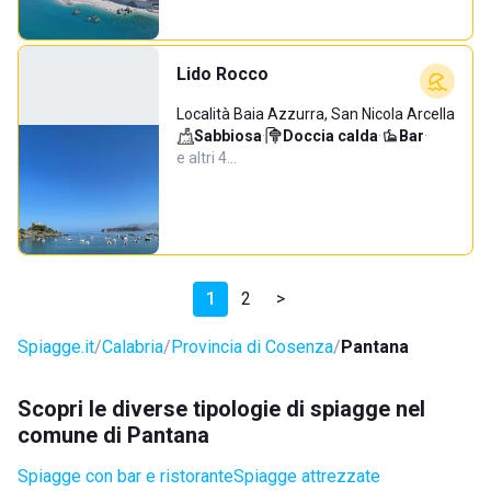
Lido Rocco
Località Baia Azzurra, San Nicola Arcella
Sabbiosa
·
Doccia calda
·
Bar
·
e altri 4…
1
2
>
Spiagge.it
Calabria
Provincia di Cosenza
Pantana
Scopri le diverse tipologie di spiagge nel
comune di Pantana
Spiagge con bar e ristorante
Spiagge attrezzate