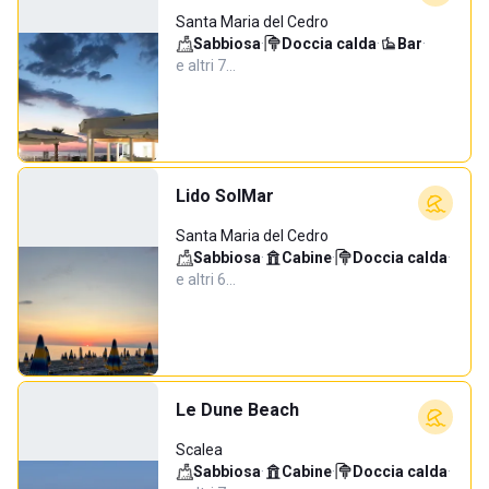
Santa Maria del Cedro
Sabbiosa
·
Doccia calda
·
Bar
·
e altri 7…
Lido SolMar
Santa Maria del Cedro
Sabbiosa
·
Cabine
·
Doccia calda
·
e altri 6…
Le Dune Beach
Scalea
Sabbiosa
·
Cabine
·
Doccia calda
·