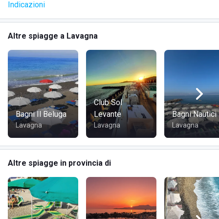
Indicazioni
di Lavagna di essere premiata con il riconoscimento di
Bandiera Blu.
La sabbia è principalmente fine, con alcuni sassolini sul
Altre spiagge a Lavagna
bagnasciuga, dove i più piccoli si divertiranno a raccogliere
quelli con forme più particolari.
Qui potrete noleggiare, per tutto il periodo del vostro
soggiorno, comodi sdraio e lettini per rilassarvi al sole. Ci
sono inoltre cabine private, docce calde e fredde e
spogliatoi comuni.
Club Sol
Bagni Il Beluga
Levante
Bagni Nautici
Lo stabilimento balneare è frequentato da tantissime
Lavagna
Lavagna
Lavagna
famiglie con bambini oppure da gruppi di amici. Ci sono
tantissime attività per trascorrere le giornate divertendosi
in compagnia: zone relax con divanetti dove giocare a carte,
Altre spiagge in provincia di
giochi per bambini e partite a racchettoni o a palla in riva al
mare.
Bagni Milano offre un servizio ristorante che da anni
soddisfa tantissimi ospiti: qui potrete assaggiare i piatti
tipici liguri, come pasta a base di pesce, fritto misto, trofie