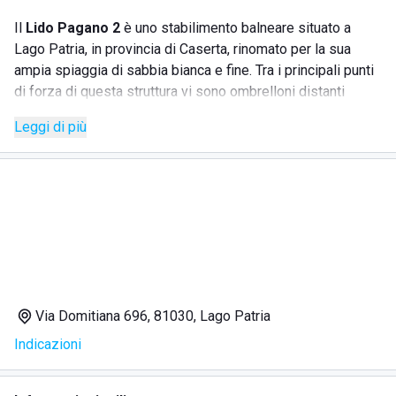
Il
Lido Pagano 2
è uno stabilimento balneare situato a
Lago Patria, in provincia di Caserta, rinomato per la sua
ampia spiaggia di sabbia bianca e fine. Tra i principali punti
di forza di questa struttura vi sono ombrelloni distanti
quattro metri tra loro, garantendo così un adeguato
Leggi di più
distanziamento e garantendo un ambiente tranquillo e
rilassato. Le
cabine in muratura
sono attrezzate con
ombrelloni, lettini, sdraio, tavolini e sedie, offrendo ai
visitatori il massimo del comfort.
SERVIZI
Ampie cabine attrezzate
Via Domitiana 696, 81030, Lago Patria
Servizio bar e tavola calda
Indicazioni
Wi-fi gratuito
Accesso consentito a piccoli animali
Parcheggio al coperto gratuito