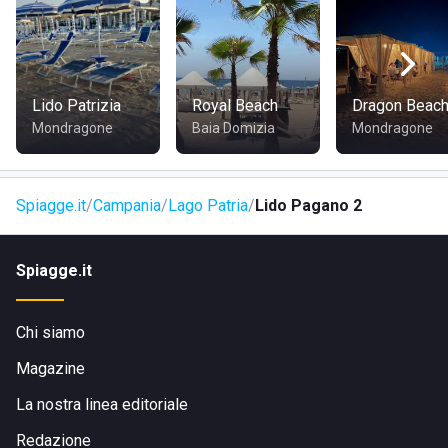
comoda per tutti i visitatori della zona.
Visita il sito di
Lido Pagano 2
Lido Patrizia
Royal Beach
Dragon Beac
Mondragone
Baia Domizia
Mondragone
Spiagge.it
Campania
Lago Patria
Lido Pagano 2
Spiagge.it
Chi siamo
Magazine
La nostra linea editoriale
Redazione