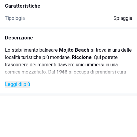
Caratteristiche
Tipologia
Spiaggia
Descrizione
Lo stabilimento balneare
Mojito Beach
si trova in una delle
località turistiche più mondane,
Riccione
. Qui potrete
trascorrere dei momenti davvero unici immersi in una
cornice mozzafiato. Dal
1946
si occupa di prendersi cura
del relax di ciascun cliente con ogni tipo di comodità. Gli
Leggi di più
spazi sono molto ampi,
circa 4000 metri quadri
e questo
consente di apprezzare ancora di più l'immenso panorama
che si presenta davanti a voi. Mare e sabbia sono il
binomio perfetto per una vacanza da sogno in uno dei
luoghi più belli della riviera romagnola. A vostra
disposizione troverete: