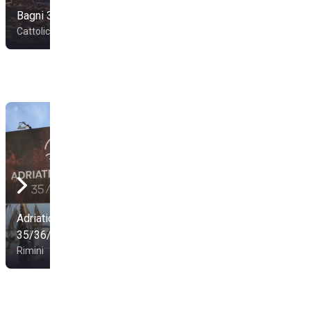
Bagni 33 Cattolica
Oasis 70-71
Cattolica
Cattolica
Adriatic Village
Kiki Beach Zona 29-
35/36/37
30-31
Rimini
Riccione