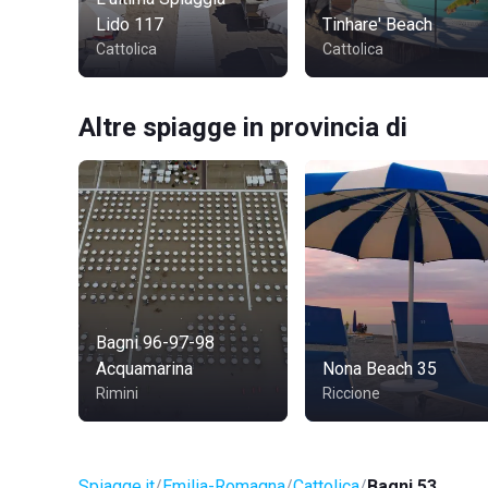
Lido 117
Tinhare' Beach
Cattolica
Cattolica
Altre spiagge in provincia di
Bagni 96-97-98
Acquamarina
Nona Beach 35
Rimini
Riccione
Spiagge.it
Emilia-Romagna
Cattolica
Bagni 53