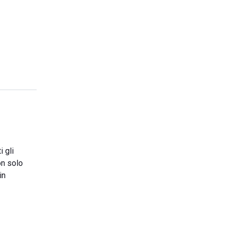
i gli
on solo
in