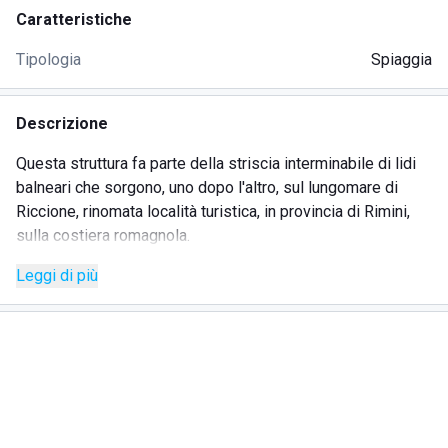
Caratteristiche
Tipologia
Spiaggia
Descrizione
Questa struttura fa parte della striscia interminabile di lidi
balneari che sorgono, uno dopo l'altro, sul lungomare di
Riccione, rinomata località turistica, in provincia di Rimini,
sulla costiera romagnola.
Leggi di più
Il lido La Spiaggia 76 ha tutte le carte in regola per essere
considerato uno dei migliori di tutto il litorale. Belle e molto
eleganti sono le sue tende a protezione di lettini e sdraio
comodissimi (i lettini sono dotati, addirittura, di cuscinetto
cervicale).
In alcune delle cabine spogliatoio, quelle personali, sono