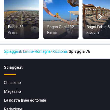
l'assegnazione di braccialetti identificativi per i piccoli
ospiti, in modo da evitare che possano, anche solo per
pochi minuti, essere perduti di vista.
Inoltre, una cabina dotata di scalda pappe e frigorifero,
Beach 33
Bagno Ceci 132
Bagni Fabio 
supporta le mamme con bimbi molto piccoli. Infine,
Rimini
Rimini
Riccione
comodissimo il vicino parcheggio interrato sotto il
lungomare.
Spiagge.it
Emilia-Romagna
Riccione
Spiaggia 76
Spiagge.it
Chi siamo
Magazine
La nostra linea editoriale
Redazione