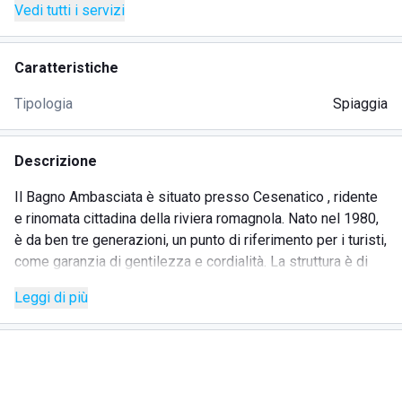
Vedi tutti i servizi
Caratteristiche
Tipologia
Spiaggia
Descrizione
Il Bagno Ambasciata è situato presso Cesenatico , ridente
e rinomata cittadina della riviera romagnola. Nato nel 1980,
è da ben tre generazioni, un punto di riferimento per i turisti,
come garanzia di gentilezza e cordialità. La struttura è di
recente ristrutturazione e comprende un bar ed un
Leggi di più
ristorante specializzato in cucina casalinga e menù per
bambini. Proprio a questi ultimi sono rivolti molti servizi
come l'animazione e un'ampia area giochi. Quindi il Bagno
Ambasciata è un'ottima soluzione per le famiglie. Ma anche
per gli adulti ci sono molti possibilità di svago e