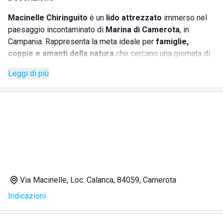
Macinelle Chiringuito
è un
lido attrezzato
immerso nel
paesaggio incontaminato di
Marina di Camerota
, in
Campania. Rappresenta la meta ideale per
famiglie,
coppie e amanti della natura
che cercano una giornata di
relax su una delle spiagge più belle del Cilento. Situato in
Leggi di più
posizione centrale, lo stabilimento è facilmente
raggiungibile e vicino a tutti i principali servizi turistici.
Grazie a una gestione attenta e a servizi di qualità,
Macinelle Chiringuito
si distingue come
stabilimento
balneare per famiglie
che desiderano comfort,
divertimento e buon cibo in riva al mare. Il lido è attrezzato
con
lettini, ombrelloni, docce e cabine private
, oltre a
un’area giochi sulla sabbia e animazione estiva per grandi e
piccoli. Il
ristorante sul mare
completa l’esperienza con
Via Macinelle, Loc. Calanca, 84059, Camerota
piatti gustosi da godere con vista sul tramonto.
Indicazioni
SERVIZI OFFERTI