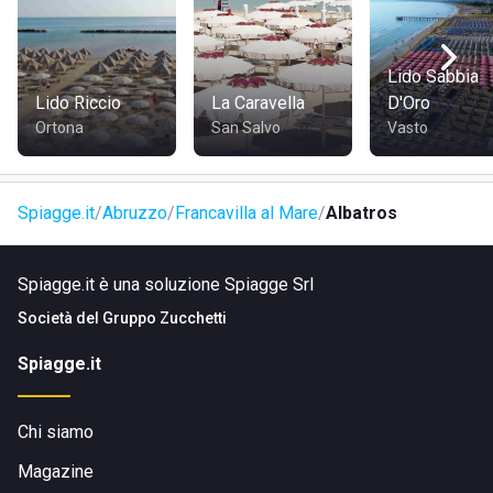
Lo stabilimento si trova in Via Aurelia, 58/A a Varigotti SV.
COME RAGGIUNGERE PALAZZO DELLA SPIAGGIA
Lido Sabbia
Lido Riccio
La Caravella
D'Oro
Lo stabilimento è facilmente raggiungibile in auto in quanto
Ortona
San Salvo
Vasto
si trova lungo la famosa via Aurelia
Spiagge.it
Abruzzo
Francavilla al Mare
Albatros
Spiagge.it è una soluzione Spiagge Srl
Società del
Gruppo Zucchetti
Spiagge.it
Chi siamo
Magazine