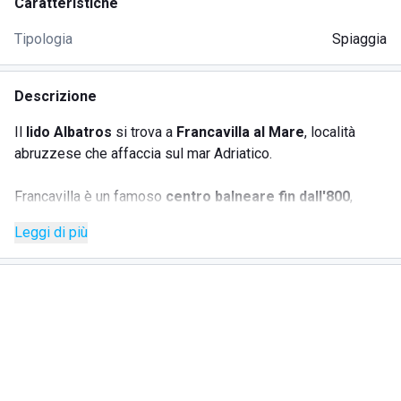
Caratteristiche
Tipologia
Spiaggia
Descrizione
Il
lido Albatros
si trova a
Francavilla al Mare
, località
abruzzese che affaccia sul mar Adriatico.
Francavilla è un famoso
centro balneare fin dall'800
,
meta di grandi artisti come Gabriele d'Annunzio e Matilde
Leggi di più
Serao e ad oggi, inoltre, è stato più volte insignito di
bandiera blu
.
Lo stabilimento
Albatros
si incastona perfettamente
nell'esclusività e nella bellezza del territorio circostante.
Per
tutto l'anno
è un
ristorante
, ma grazie alla sua
ampia
terrazza
sul mare e alla sua spiaggia sabbiosa si