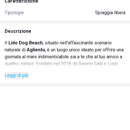
Caratteristiche
Tipologia
Spiaggia libera
Descrizione
Il
Lido Dog Beach
, situato nell'affascinante scenario
naturale di
Aglientu
, è un luogo unico ideato per offrire una
giornata al mare indimenticabile sia a te che al tuo amico a
quattro zampe. Fondato nel 2016 da Serena Gala e Luigi
Addis, questo stabilimento balneare si distingue per la sua
Leggi di più
attenzione speciale verso gli animali domestici, creando
un'atmosfera accogliente e familiare. La bellezza naturale
di
Lu Litarroni
fa da sfondo a questo beach club esclusivo,
dove si possono trovare servizi dedicati per garantire
comfort e divertimento per te e il tuo cane.
SERVIZI