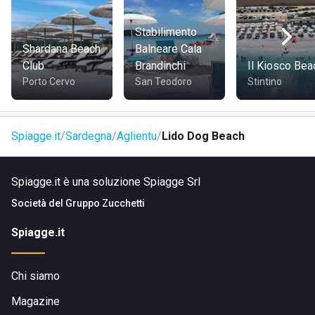
COME RAGGIUNGERE LIDO DOG BEACH
Stabilimento
Shardana Beach
Balneare Cala
Il Lido Dog Beach si trova sulla Strada Naracu Nieddu snc,
Club
Brandinchi
Il Kiosco Bea
facilmente raggiungibile dalla Strada Provinciale 90. La sua
Porto Cervo
San Teodoro
Stintino
posizione lo rende accessibile da Santa Teresa Gallura e
da altre località vicine, fornendo una comoda opzione per i
turisti che desiderano esplorare la costa nord della
Spiagge.it
Sardegna
Aglientu
Lido Dog Beach
Sardegna.
Spiagge.it è una soluzione Spiagge Srl
Società del
Gruppo Zucchetti
Spiagge.it
Chi siamo
Magazine