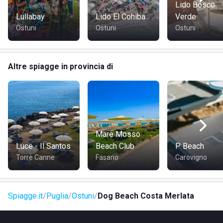
Lido Bosco
Lullabay
Lido El Cohiba
Verde
Ostuni
Ostuni
Ostuni
Altre spiagge in provincia di
Mare Mosso
Luce - Il Santos
Beach Club
P Beach
Torre Canne
Fasano
Carovigno
Spiagge.it
Puglia
Ostuni
Dog Beach Costa Merlata