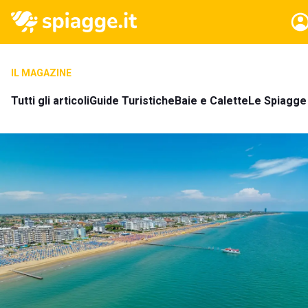
IL MAGAZINE
Tutti gli articoli
Guide Turistiche
Baie e Calette
Le Spiagge 