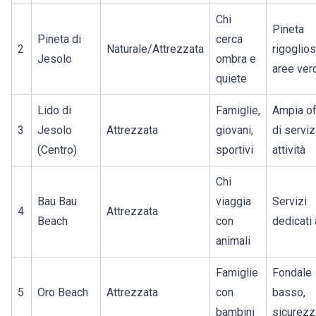
Chi
Pineta
Pineta di
cerca
2
Naturale/Attrezzata
rigoglios
Jesolo
ombra e
aree ver
quiete
Lido di
Famiglie,
Ampia of
3
Jesolo
Attrezzata
giovani,
di servizi
(Centro)
sportivi
attività
Chi
Bau Bau
viaggia
Servizi
4
Attrezzata
Beach
con
dedicati 
animali
Famiglie
Fondale
5
Oro Beach
Attrezzata
con
basso,
bambini
sicurezz