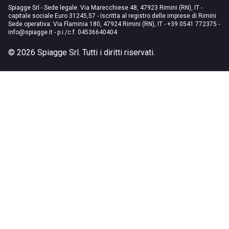
Spiagge Srl - Sede legale: Via Marecchiese 48, 47923 Rimini (RN), IT -
capitale sociale Euro 31245,57 - Iscritta al registro delle imprese di Rimini
Sede operativa: Via Flaminia 180, 47924 Rimini (RN), IT
-
+39 0541 772375
-
info@spiagge.it
- p.i./c.f. 04536640404
©
2026
Spiagge Srl. Tutti i diritti riservati.