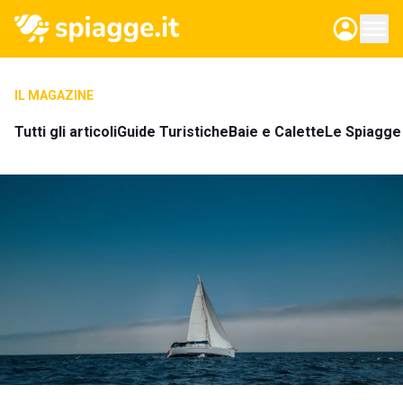
IL MAGAZINE
Tutti gli articoli
Guide Turistiche
Baie e Calette
Le Spiagge 