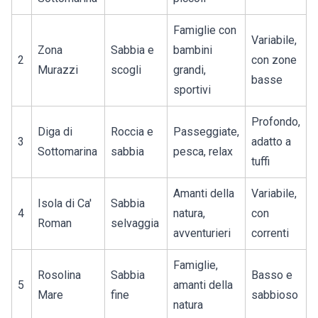
Famiglie con
Variabile,
Zona
Sabbia e
bambini
2
con zone
Murazzi
scogli
grandi,
basse
sportivi
Profondo,
Diga di
Roccia e
Passeggiate,
3
adatto a
Sottomarina
sabbia
pesca, relax
tuffi
Amanti della
Variabile,
Isola di Ca'
Sabbia
4
natura,
con
Roman
selvaggia
avventurieri
correnti
Famiglie,
Rosolina
Sabbia
Basso e
5
amanti della
Mare
fine
sabbioso
natura