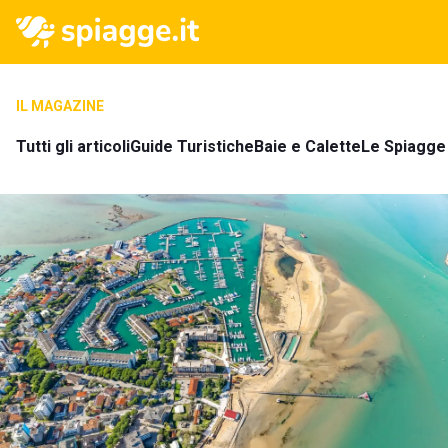
IL MAGAZINE
Tutti gli articoli
Guide Turistiche
Baie e Calette
Le Spiagge 