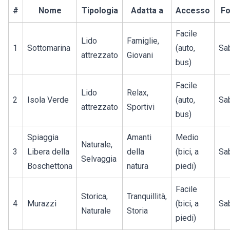
#
Nome
Tipologia
Adatta a
Accesso
Fo
Facile
Lido
Famiglie,
1
Sottomarina
(auto,
Sa
attrezzato
Giovani
bus)
Facile
Lido
Relax,
2
Isola Verde
(auto,
Sa
attrezzato
Sportivi
bus)
Spiaggia
Amanti
Medio
Naturale,
3
Libera della
della
(bici, a
Sa
Selvaggia
Boschettona
natura
piedi)
Facile
Storica,
Tranquillità,
4
Murazzi
(bici, a
Sa
Naturale
Storia
piedi)