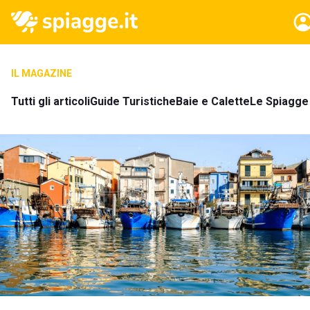
IL MAGAZINE
Tutti gli articoli
Guide Turistiche
Baie e Calette
Le Spiagge 