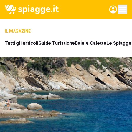
IL MAGAZINE
Tutti gli articoli
Guide Turistiche
Baie e Calette
Le Spiagge 