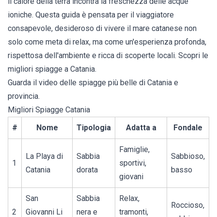
il calore della terra incontra la freschezza delle acque
ioniche. Questa guida è pensata per il viaggiatore
consapevole, desideroso di vivere il mare catanese non
solo come meta di relax, ma come un'esperienza profonda,
rispettosa dell'ambiente e ricca di scoperte locali.
Scopri le
migliori spiagge a Catania
.
Guarda il
video delle spiagge più belle di Catania e
provincia
.
Migliori Spiagge Catania
#
Nome
Tipologia
Adatta a
Fondale
Famiglie,
La Playa di
Sabbia
Sabbioso,
1
sportivi,
Catania
dorata
basso
giovani
San
Sabbia
Relax,
Roccioso,
2
Giovanni Li
nera e
tramonti,