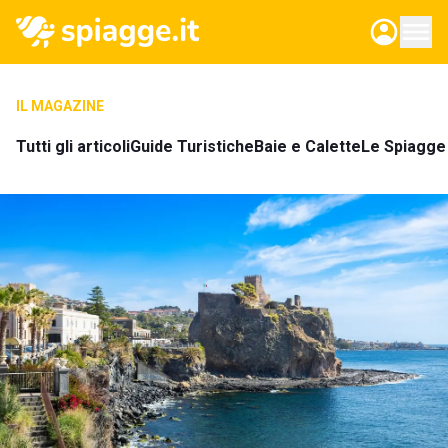
IL MAGAZINE
Tutti gli articoli
Guide Turistiche
Baie e Calette
Le Spiagge 