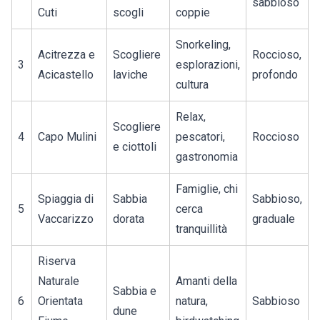
sabbioso
Cuti
scogli
coppie
Snorkeling,
Acitrezza e
Scogliere
Roccioso,
3
esplorazioni,
Acicastello
laviche
profondo
cultura
Relax,
Scogliere
4
Capo Mulini
pescatori,
Roccioso
e ciottoli
gastronomia
Famiglie, chi
Spiaggia di
Sabbia
Sabbioso,
5
cerca
Vaccarizzo
dorata
graduale
tranquillità
Riserva
Naturale
Amanti della
Sabbia e
6
Orientata
natura,
Sabbioso
dune