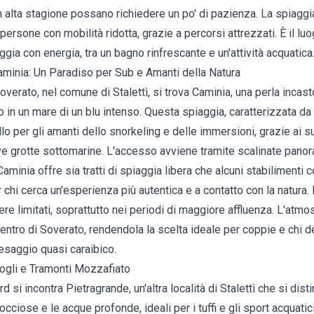
n alta stagione possano richiedere un po' di pazienza. La spiaggi
persone con mobilità ridotta, grazie a percorsi attrezzati. È il luo
ggia con energia, tra un bagno rinfrescante e un'attività acquatica
Caminia: Un Paradiso per Sub e Amanti della Natura
overato, nel comune di Stalettì, si trova Caminia, una perla incas
o in un mare di un blu intenso. Questa spiaggia, caratterizzata da
ello per gli amanti dello snorkeling e delle immersioni, grazie ai suo
ve grotte sottomarine. L'accesso avviene tramite scalinate pano
Caminia offre sia tratti di spiaggia libera che alcuni stabilimenti c
r chi cerca un'esperienza più autentica e a contatto con la natura.
e limitati, soprattutto nei periodi di maggiore affluenza. L'atmos
centro di Soverato, rendendola la scelta ideale per coppie e chi
saggio quasi caraibico.
ogli e Tramonti Mozzafiato
si incontra Pietragrande, un'altra località di Stalettì che si dist
ciose e le acque profonde, ideali per i tuffi e gli sport acquatic