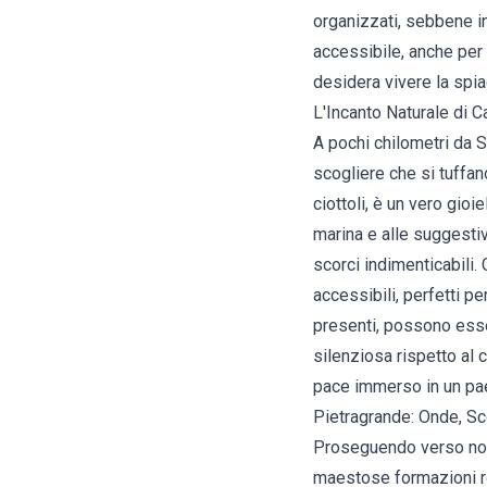
organizzati, sebbene i
accessibile, anche per 
desidera vivere la spia
L'Incanto Naturale di 
A pochi chilometri da S
scogliere che si tuffan
ciottoli, è un vero gioi
marina e alle suggesti
scorci indimenticabili. 
accessibili, perfetti pe
presenti, possono esser
silenziosa rispetto al 
pace immerso in un pae
Pietragrande: Onde, Sc
Proseguendo verso nord 
maestose formazioni roc