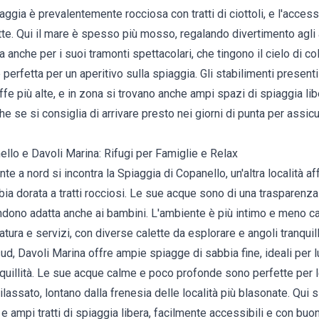
ggia è prevalentemente rocciosa con tratti di ciottoli, e l'access
tte. Qui il mare è spesso più mosso, regalando divertimento agli
anche per i suoi tramonti spettacolari, che tingono il cielo di col
perfetta per un aperitivo sulla spiaggia. Gli stabilimenti presenti
riffe più alte, e in zona si trovano anche ampi spazi di spiaggia lib
e se si consiglia di arrivare presto nei giorni di punta per assic
nello e Davoli Marina: Rifugi per Famiglie e Relax
 a nord si incontra la Spiaggia di Copanello, un'altra località a
bbia dorata a tratti rocciosi. Le sue acque sono di una trasparenz
endono adatta anche ai bambini. L'ambiente è più intimo e meno ca
atura e servizi, con diverse calette da esplorare e angoli tranqui
ud, Davoli Marina offre ampie spiagge di sabbia fine, ideali per
anquillità. Le sue acque calme e poco profonde sono perfette per l
lassato, lontano dalla frenesia delle località più blasonate. Qui s
e ampi tratti di spiaggia libera, facilmente accessibili e con buon