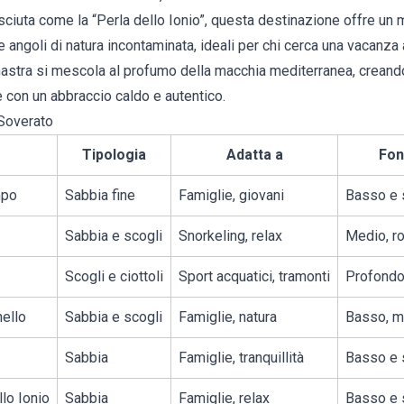
sciuta come la “Perla dello Ionio”, questa destinazione offre un 
 e angoli di natura incontaminata, ideali per chi cerca una vacanz
lmastra si mescola al profumo della macchia mediterranea, crean
e con un abbraccio caldo e autentico.
 Soverato
Tipologia
Adatta a
Fon
mpo
Sabbia fine
Famiglie, giovani
Basso e 
Sabbia e scogli
Snorkeling, relax
Medio, r
Scogli e ciottoli
Sport acquatici, tramonti
Profondo
nello
Sabbia e scogli
Famiglie, natura
Basso, m
Sabbia
Famiglie, tranquillità
Basso e 
llo Ionio
Sabbia
Famiglie, relax
Basso e 