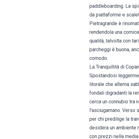
paddleboarding. La spia
da piattaforme e scale
Pietragrande è rinomata 
rendendola una cornice 
qualità, talvolta con ta
parcheggi è buona, anch
comodo.
La Tranquillità di Copa
Spostandosi leggermente
litorale che alterna sa
fondali digradanti la r
cerca un connubio tra n
l'asciugamano. Verso s
per chi predilige la tr
desidera un ambiente ri
con prezzi nella media 