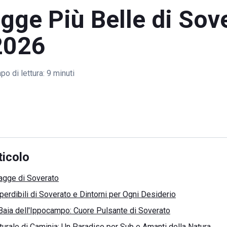
gge Più Belle di Sov
2026
o di lettura:
9 minuti
ticolo
iagge di Soverato
erdibili di Soverato e Dintorni per Ogni Desiderio
Baia dell'Ippocampo: Cuore Pulsante di Soverato
turale di Caminia: Un Paradiso per Sub e Amanti della Natura