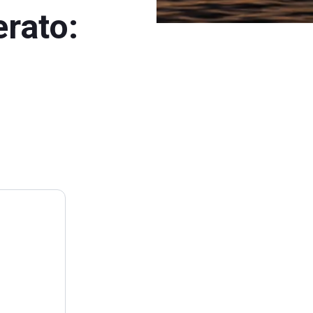
erato: