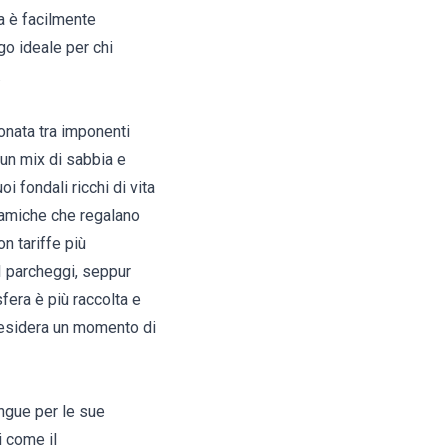
a è facilmente
go ideale per chi
.
tonata tra imponenti
 un mix di sabbia e
i fondali ricchi di vita
ramiche che regalano
on tariffe più
 I parcheggi, seppur
fera è più raccolta e
 desidera un momento di
ingue per le sue
i come il