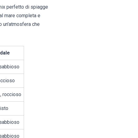
mix perfetto di spiagge
a al mare completa e
do un'atmosfera che
dale
sabbioso
occioso
, roccioso
isto
sabbioso
sabbioso