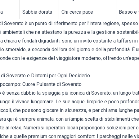
na
Sabbia dorata
Chi cerca pace
Basso e 
di Soverato è un punto di riferimento per l'intera regione, spesso
ni ambientali che ne attestano la purezza e la gestione sostenibi
a chiara e fondali digradanti, sono un invito costante a tuffarsi 
allo smeraldo, a seconda dell'ora del giorno e della profondità. È 
 fonde con le esigenze del viaggiatore moderno, offrendo un'espe
 di Soverato e Dintorni per Ogni Desiderio
Ippocampo: Cuore Pulsante di Soverato
è senza dubbio la spiaggia più iconica di Soverato, un lungo trat
lungo il vivace lungomare. Le sue acque, limpide e poco profonde
iccoli, che possono giocare in sicurezza, e per chi ama lunghe p
ra qui è sempre animata, con un'ampia scelta di stabilimenti che
te al relax. Numerosi operatori locali propongono soluzioni per o
che a quelle premium con maggiori comfort. I parcheggi nelle v