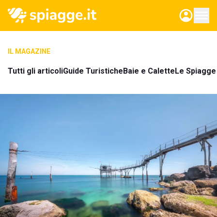
IL MAGAZINE
Tutti gli articoli
Guide Turistiche
Baie e Calette
Le Spiagge 