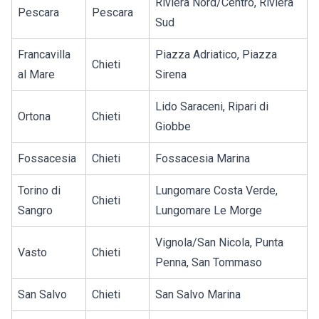
Riviera Nord/Centro, Riviera
Pescara
Pescara
Sud
Francavilla
Piazza Adriatico, Piazza
Chieti
al Mare
Sirena
Lido Saraceni, Ripari di
Ortona
Chieti
Giobbe
Fossacesia
Chieti
Fossacesia Marina
Torino di
Lungomare Costa Verde,
Chieti
Sangro
Lungomare Le Morge
Vignola/San Nicola, Punta
Vasto
Chieti
Penna, San Tommaso
San Salvo
Chieti
San Salvo Marina