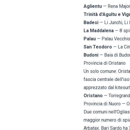
Aglientu
— Rena Majore
Trinità d'Agultu e Vig
Badesi
— Li Junchi, Li
La Maddalena
— 8 spia
Palau
— Palau Vecchio,
San Teodoro
— La Cin
Budoni
— Baia di Budo
Provincia di Oristano
Un solo comune:
Orist
fascia centrale dell'iso
apprezzato dal kitesurf
Oristano
— Torregran
Provincia di Nuoro — O
Due comuni nell'Ogliast
maggior numero di spiag
Arbatax.
Bari Sardo
ha 3