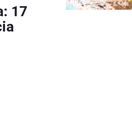
a: 17
cia