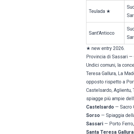
Su
Teulada
★
Sa
Su
Sant'Antioco
Sa
★ new entry 2026.
Provincia di Sassari —
Undici comuni, la concen
Teresa Gallura
,
La Mad
opposto rispetto a Por
Castelsardo, Aglientu, 
spiagge più ampie dell'
Castelsardo
— Sacro 
Sorso
— Spiaggia dell
Sassari
— Porto Ferro
Santa Teresa Gallura