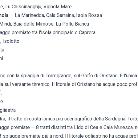
, Lu Chiscinagghju, Vignola Mare
nola
— La Marinedda, Cala Sarraina, Isola Rossa
 Mindi, Baia delle Mimose, Lu Poltu Biancu
gge premiate tra l'isola principale e Caprera
 Isolotto
ta
ni
ano
con la spiaggia di Torregrande, sul Golfo di Oristano. È l'unica
la sul versante tirrenico. Il litorale di Oristano ha acque poco pr
.
de
gliastra
ra, il tratto di costa ionico più scenografico della Sardegna.
Torto
ge premiate — 8 tratti distinti tra Lido di Cea e Cala Muresca, ne
 spiagge premiate più a nord. Il litorale ogliastrino ha acque pro