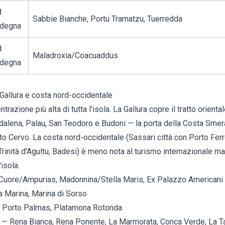
d
Sabbie Bianche, Portu Tramatzu, Tuerredda
rdegna
d
Maladroxia/Coacuaddus
rdegna
 Gallura e costa nord-occidentale
trazione più alta di tutta l'isola. La Gallura copre il tratto orienta
dalena
,
Palau
,
San Teodoro
e
Budoni
— la porta della Costa Smera
to Cervo. La costa nord-occidentale (Sassari città con Porto Fer
Trinità d'Agultu, Badesi) è meno nota al turismo internazionale ma 
isola.
Cuore/Ampurias, Madonnina/Stella Maris, Ex Palazzo Americani
a Marina, Marina di Sorso
, Porto Palmas, Platamona Rotonda
— Rena Bianca, Rena Ponente, La Marmorata, Conca Verde, La Ta