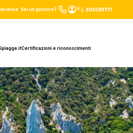
perience
Sei un gestore?
Spiagge.it
Certificazioni e riconoscimenti