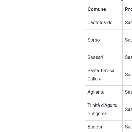
Comune
Pro
Castelsardo
Sas
Sorso
Sas
Sassari
Sas
Santa Teresa
Sas
Gallura
Aglientu
Sas
Trinità d'Agultu
Sas
e Vignola
Badesi
Sas