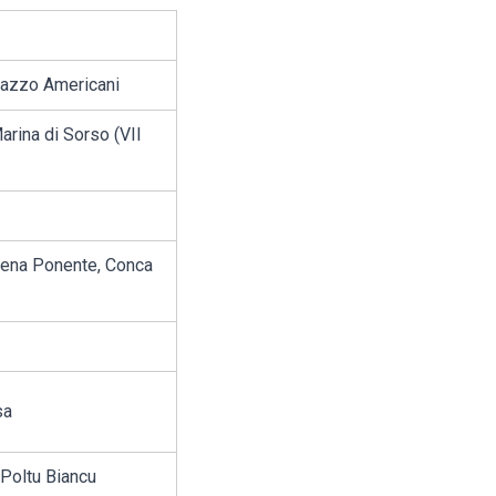
lazzo Americani
arina di Sorso (VII
 Rena Ponente, Conca
sa
 Poltu Biancu