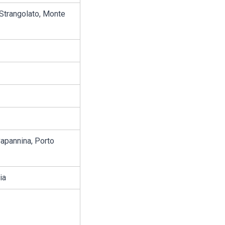
o Strangolato, Monte
 Capannina, Porto
ia