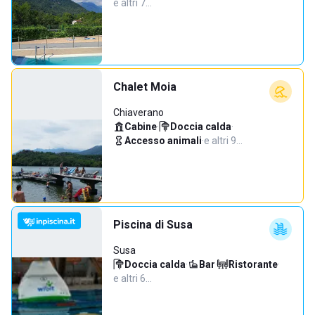
e altri 7…
Chalet Moia
Chiaverano
Cabine
·
Doccia calda
·
Accesso animali
·
e altri 9…
Piscina di Susa
Susa
Doccia calda
·
Bar
·
Ristorante
·
e altri 6…