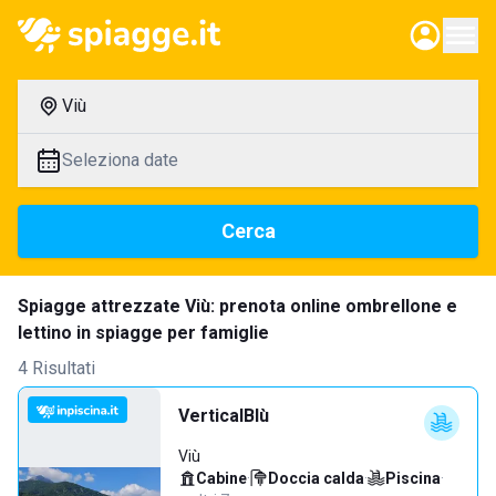
Viù
Seleziona date
Cerca
Spiagge attrezzate Viù: prenota online ombrellone e
lettino in spiagge per famiglie
4 Risultati
VerticalBlù
Viù
Cabine
·
Doccia calda
·
Piscina
·