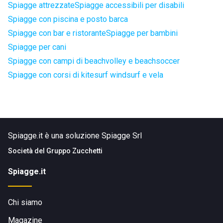
Spiagge attrezzate
Spiagge accessibili per disabili
Spiagge con piscina e posto barca
Spiagge con bar e ristorante
Spiagge per bambini
Spiagge per cani
Spiagge con campi di beachvolley e beachsoccer
Spiagge con corsi di kitesurf windsurf e vela
Spiagge.it è una soluzione Spiagge Srl
Società del
Gruppo Zucchetti
Spiagge.it
Chi siamo
Magazine