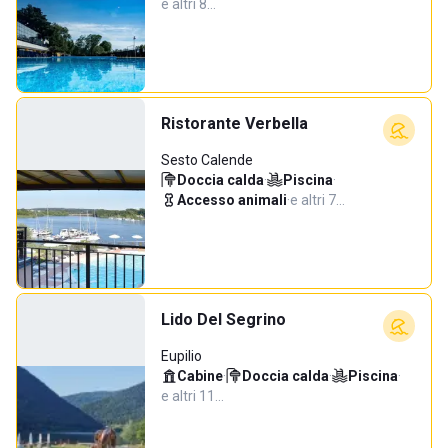
e altri 8…
Ristorante Verbella
Sesto Calende
Doccia calda
·
Piscina
·
Accesso animali
·
e altri 7…
Lido Del Segrino
Eupilio
Cabine
·
Doccia calda
·
Piscina
·
e altri 11…