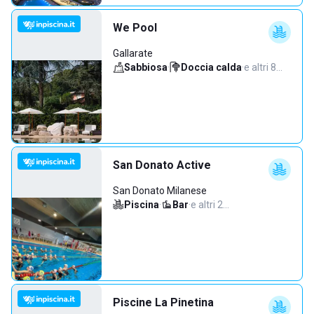
We Pool
Gallarate
Sabbiosa
·
Doccia calda
·
e altri 8…
San Donato Active
San Donato Milanese
Piscina
·
Bar
·
e altri 2…
Piscine La Pinetina