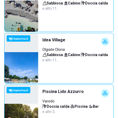
Sabbiosa
·
Cabine
·
Doccia calda
·
e altri 11…
Idea Village
Olgiate Olona
Sabbiosa
·
Cabine
·
Doccia calda
·
e altri 11…
Piscina Lido Azzurro
Varedo
Doccia calda
·
Piscina
·
Bar
·
e altri 3…