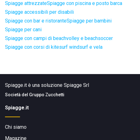
Spiagge attrezzate
Spiagge con piscina e posto barca
Spiagge accessibili per disabili
Spiagge con bar e ristorante
Spiagge per bambini
Spiagge per cani
Spiagge con campi di beachvolley e beachsoccer
Spiagge con corsi di kitesurf windsurf e vela
Spiagge.it è una soluzione Spiagge Srl
Società del
Gruppo Zucchetti
Spiagge.it
Chi siamo
Magazine