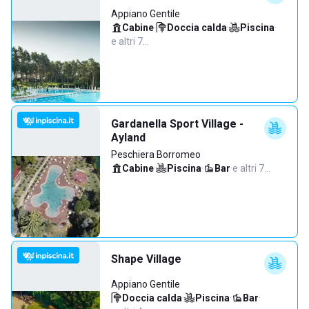
Appiano Gentile
Cabine
·
Doccia calda
·
Piscina
·
e altri 7…
Gardanella Sport Village -
Ayland
Peschiera Borromeo
Cabine
·
Piscina
·
Bar
·
e altri 7…
Shape Village
Appiano Gentile
Doccia calda
·
Piscina
·
Bar
·