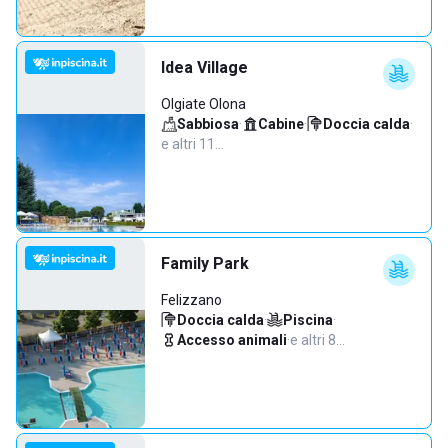
Idea Village
Olgiate Olona
Sabbiosa
·
Cabine
·
Doccia calda
·
e altri 11…
Family Park
Felizzano
Doccia calda
·
Piscina
·
Accesso animali
·
e altri 8…