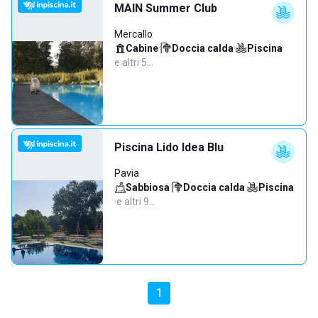
MAIN Summer Club
Mercallo
Cabine
·
Doccia calda
·
Piscina
·
e altri 5…
Piscina Lido Idea Blu
Pavia
Sabbiosa
·
Doccia calda
·
Piscina
·
e altri 9…
1