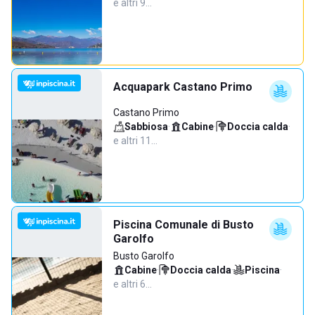
e altri 9…
Acquapark Castano Primo
Castano Primo
Sabbiosa
·
Cabine
·
Doccia calda
·
e altri 11…
Piscina Comunale di Busto
Garolfo
Busto Garolfo
Cabine
·
Doccia calda
·
Piscina
·
e altri 6…