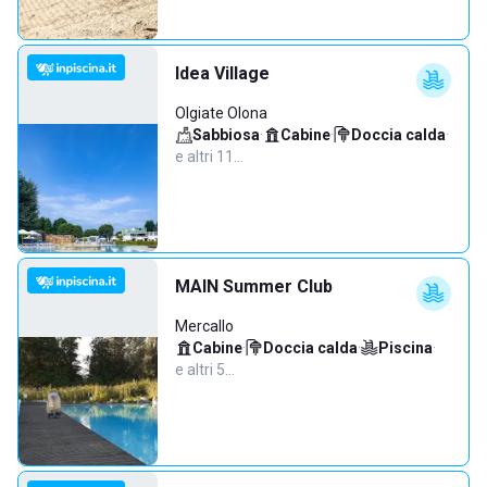
Idea Village
Olgiate Olona
Sabbiosa
·
Cabine
·
Doccia calda
·
e altri 11…
MAIN Summer Club
Mercallo
Cabine
·
Doccia calda
·
Piscina
·
e altri 5…