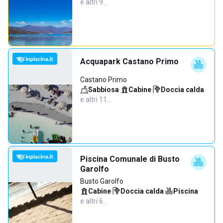
e altri 9…
Acquapark Castano Primo
Castano Primo
Sabbiosa
·
Cabine
·
Doccia calda
·
e altri 11…
Piscina Comunale di Busto
Garolfo
Busto Garolfo
Cabine
·
Doccia calda
·
Piscina
·
e altri 6…