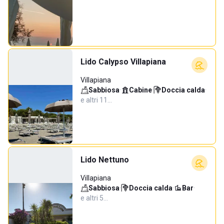
Lido Calypso Villapiana
Villapiana
Sabbiosa
·
Cabine
·
Doccia calda
·
e altri 11…
Lido Nettuno
Villapiana
Sabbiosa
·
Doccia calda
·
Bar
·
e altri 5…