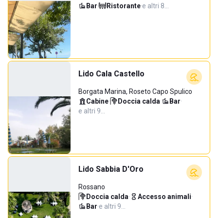
Bar
·
Ristorante
·
e altri 8…
Lido Cala Castello
Borgata Marina, Roseto Capo Spulico
Cabine
·
Doccia calda
·
Bar
·
e altri 9…
Lido Sabbia D'Oro
Rossano
Doccia calda
·
Accesso animali
·
Bar
·
e altri 9…