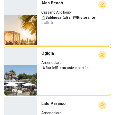
Alas Beach
Cassano Allo Ionio
Sabbiosa
·
Bar
·
Ristorante
·
e altri 5…
Ogigia
Amendolara
Bar
·
Ristorante
·
e altri 14…
Lido Paraiso
Amendolara