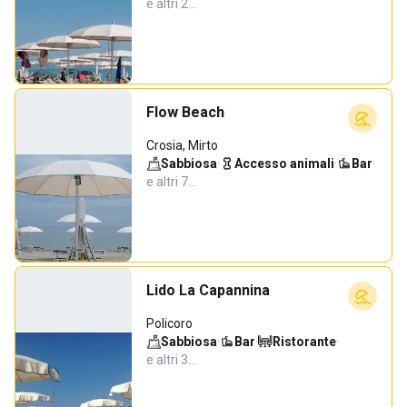
e altri 2…
Flow Beach
Crosia, Mirto
Sabbiosa
·
Accesso animali
·
Bar
·
e altri 7…
Lido La Capannina
Policoro
Sabbiosa
·
Bar
·
Ristorante
·
e altri 3…