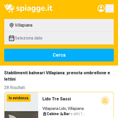
Villapiana
Seleziona date
Cerca
Stabilimenti balneari Villapiana: prenota ombrellone e
lettini
28 Risultati
In evidenza
Lido Tre Sassi
Villapiana Lido, Villapiana
Cabine
·
Bar
·
e altri 1…