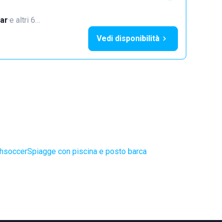
ar
·
e altri 6…
Vedi disponibilità
chsoccer
Spiagge con piscina e posto barca