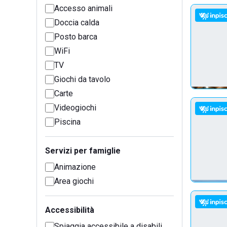
Accesso animali
Doccia calda
Posto barca
WiFi
TV
Giochi da tavolo
Carte
Videogiochi
Piscina
Servizi per famiglie
Animazione
Area giochi
Accessibilità
Spiaggia accessibile a disabili