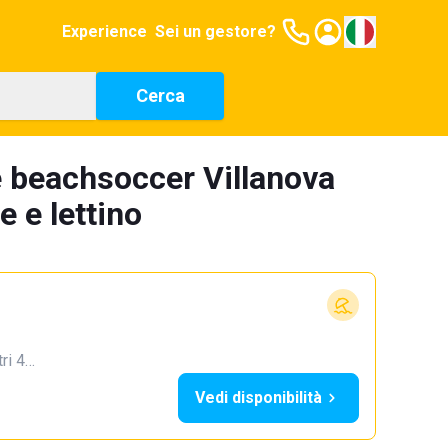
Experience
Sei un gestore?
Cerca
 beachsoccer Villanova
e e lettino
tri 4…
Vedi disponibilità