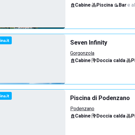
Cabine
·
Piscina
·
Bar
·
e al
Seven Infinity
Gorgonzola
Cabine
·
Doccia calda
·
P
Piscina di Podenzano
Podenzano
Cabine
·
Doccia calda
·
P