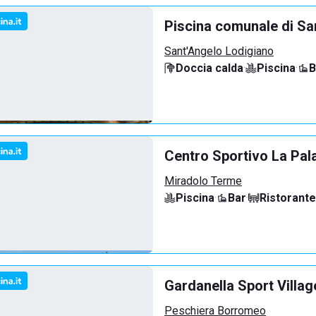
Piscina comunale di Sa
Sant'Angelo Lodigiano
Doccia calda
·
Piscina
·
B
Centro Sportivo La Pal
Miradolo Terme
Piscina
·
Bar
·
Ristorante
Gardanella Sport Villag
Peschiera Borromeo