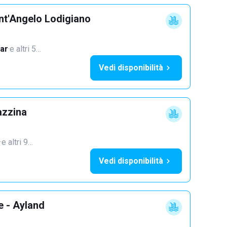
nt'Angelo Lodigiano
ar
·
e altri 5…
Vedi disponibilità
azzina
·
e altri 9…
Vedi disponibilità
e - Ayland