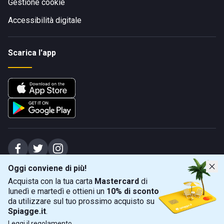
Gestione cookie
Accessibilità digitale
Scarica l'app
Oggi conviene di più!
Spiagge Srl - Sede legale: Via Marecchiese 48, 47923 Rimini (RN), IT -
Acquista con la tua carta
Mastercard
di
capitale sociale Euro 31245,57 - Iscritta al registro delle imprese di Rimini
lunedì e martedì e ottieni un
10% di sconto
Sede operativa: Via Flaminia 180, 47924 Rimini (RN), IT
-
+39 0541 772375
-
info@spiagge.it
- p.i./c.f. 04536640404
da utilizzare sul tuo prossimo acquisto su
Spiagge.it
.
Mappa
Filtra
©
2026
Spiagge Srl. Tutti i diritti riservati.
Leggi il
regolamento