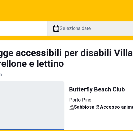
Seleziona date
ge accessibili per disabili Vil
llone e lettino
ti
Butterfly Beach Club
Porto Pino
Sabbiosa
·
Accesso anima