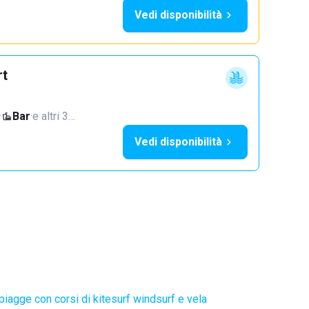
Vedi disponibilità
rt
·
Bar
·
e altri 3…
Vedi disponibilità
piagge con corsi di kitesurf windsurf e vela