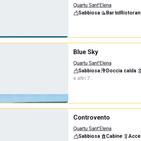
Quartu Sant'Elena
Sabbiosa
·
Bar
·
Ristoran
Blue Sky
Quartu Sant'Elena
Sabbiosa
·
Doccia calda
·
e altri 7…
Controvento
Quartu Sant'Elena
Sabbiosa
·
Cabine
·
Acce