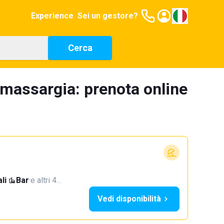
Experience
Sei un gestore?
Cerca
lamassargia: prenota online
li
·
Bar
·
e altri 4…
Vedi disponibilità