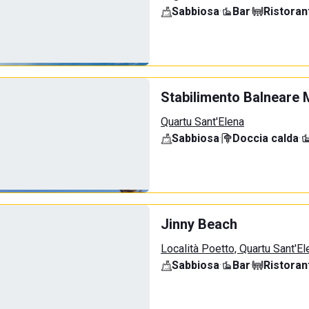
Sabbiosa
·
Bar
·
Ristoran
Stabilimento Balneare 
Quartu Sant'Elena
Sabbiosa
·
Doccia calda
·
Jinny Beach
Località Poetto, Quartu Sant'El
Sabbiosa
·
Bar
·
Ristoran