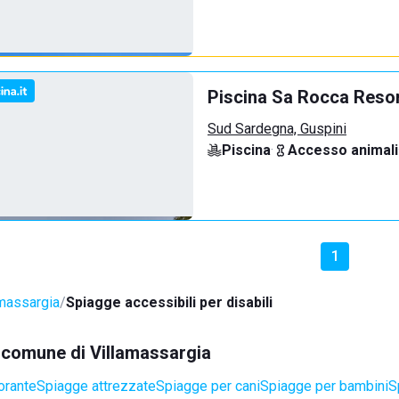
Piscina Sa Rocca Reso
Sud Sardegna, Guspini
Piscina
·
Accesso animali
1
amassargia
Spiagge accessibili per disabili
l comune di Villamassargia
orante
Spiagge attrezzate
Spiagge per cani
Spiagge per bambini
S