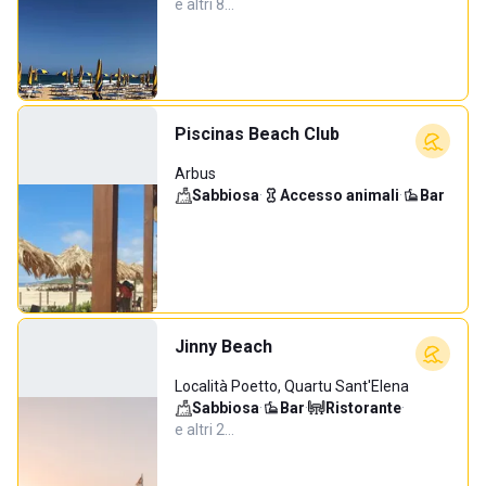
e altri 8…
Piscinas Beach Club
Arbus
Sabbiosa
·
Accesso animali
·
Bar
Jinny Beach
Località Poetto, Quartu Sant'Elena
Sabbiosa
·
Bar
·
Ristorante
·
e altri 2…