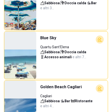
Sabbiosa
·
Doccia calda
·
Bar
·
e altri 3…
Blue Sky
Quartu Sant'Elena
Sabbiosa
·
Doccia calda
·
Accesso animali
·
e altri 7…
Golden Beach Cagliari
Cagliari
Sabbiosa
·
Bar
·
Ristorante
·
e altri 4…