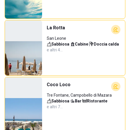
La Rotta
San Leone
Sabbiosa
·
Cabine
·
Doccia calda
·
e altri 4…
Coco Loco
Tre Fontane, Campobello di Mazara
Sabbiosa
·
Bar
·
Ristorante
·
e altri 7…