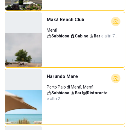
Maká Beach Club
Menfi
Sabbiosa
·
Cabine
·
Bar
·
e altri 7…
Harundo Mare
Porto Palo di Menfi, Menfi
Sabbiosa
·
Bar
·
Ristorante
·
e altri 2…