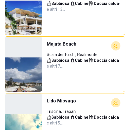
Sabbiosa
·
Cabine
·
Doccia calda
·
e altri 13…
Majata Beach
Scala dei Turchi, Realmonte
Sabbiosa
·
Cabine
·
Doccia calda
·
e altri 7…
Lido Misvago
Triscina, Trapani
Sabbiosa
·
Cabine
·
Doccia calda
·
e altri 5…