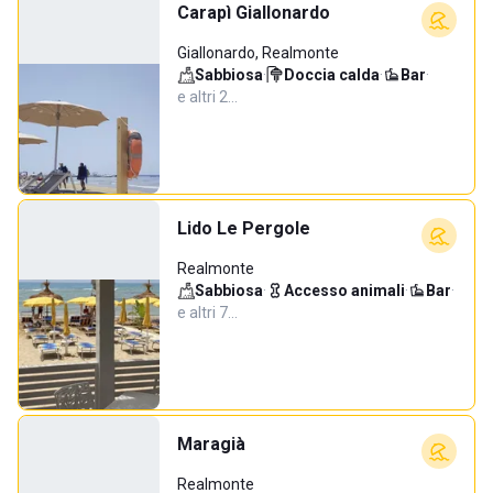
Carapì Giallonardo
Giallonardo, Realmonte
Sabbiosa
·
Doccia calda
·
Bar
·
e altri 2…
Lido Le Pergole
Realmonte
Sabbiosa
·
Accesso animali
·
Bar
·
e altri 7…
Maragià
Realmonte