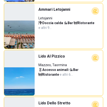
Ammari Letojanni
Letojanni
Doccia calda
·
Bar
·
Ristorante
·
e altri 9…
Lido Al Pizzico
Mazzeo, Taormina
Accesso animali
·
Bar
·
Ristorante
·
e altri 6…
Lido Dello Stretto