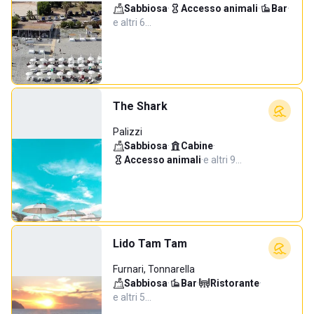
Sabbiosa
·
Accesso animali
·
Bar
·
e altri 6…
The Shark
Palizzi
Sabbiosa
·
Cabine
·
Accesso animali
·
e altri 9…
Lido Tam Tam
Furnari, Tonnarella
Sabbiosa
·
Bar
·
Ristorante
·
e altri 5…