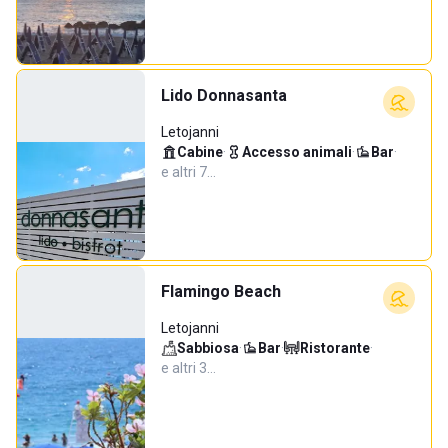
Lido Donnasanta
Letojanni
Cabine
·
Accesso animali
·
Bar
·
e altri 7…
Flamingo Beach
Letojanni
Sabbiosa
·
Bar
·
Ristorante
·
e altri 3…