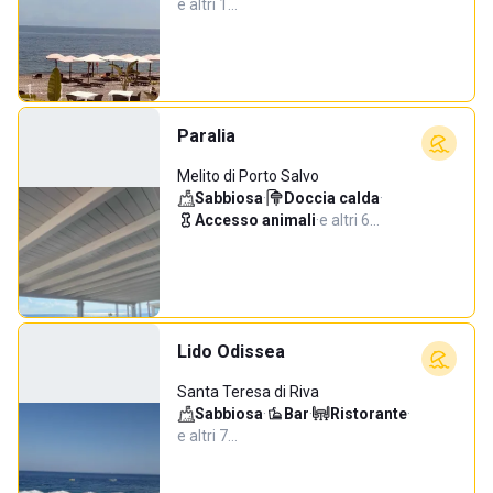
e altri 1…
Paralia
Melito di Porto Salvo
Sabbiosa
·
Doccia calda
·
Accesso animali
·
e altri 6…
Lido Odissea
Santa Teresa di Riva
Sabbiosa
·
Bar
·
Ristorante
·
e altri 7…