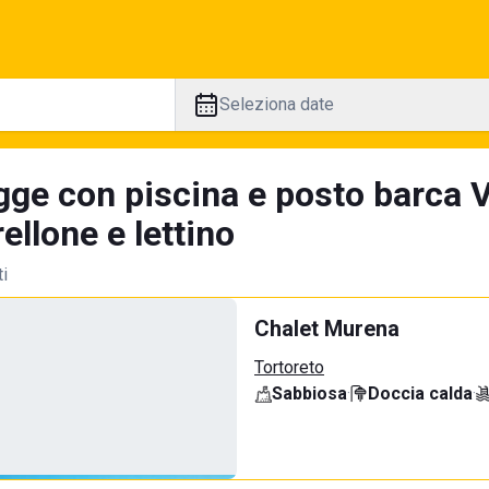
Seleziona date
gge con piscina e posto barca V
llone e lettino
ti
Chalet Murena
Tortoreto
Sabbiosa
·
Doccia calda
·