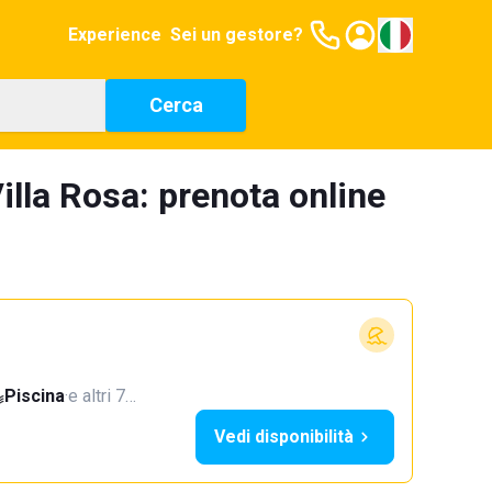
Experience
Sei un gestore?
Cerca
illa Rosa: prenota online
Piscina
·
e altri 7…
Vedi disponibilità