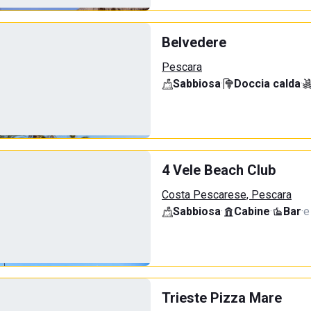
Belvedere
Pescara
Sabbiosa
·
Doccia calda
·
4 Vele Beach Club
Costa Pescarese, Pescara
Sabbiosa
·
Cabine
·
Bar
·
e
Trieste Pizza Mare