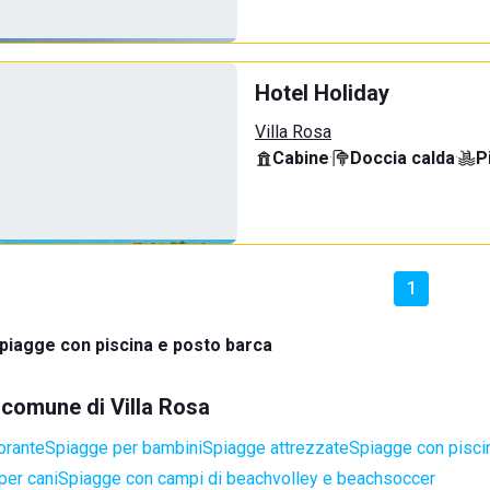
Hotel Holiday
Villa Rosa
Cabine
·
Doccia calda
·
P
1
piagge con piscina e posto barca
l comune di Villa Rosa
orante
Spiagge per bambini
Spiagge attrezzate
Spiagge con pisci
per cani
Spiagge con campi di beachvolley e beachsoccer