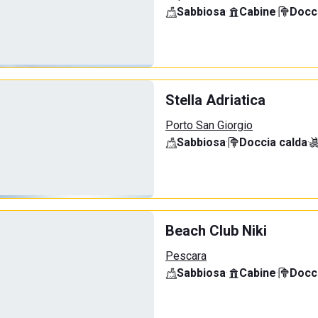
Sabbiosa
·
Cabine
·
Docci
Stella Adriatica
Porto San Giorgio
Sabbiosa
·
Doccia calda
·
Beach Club Niki
Pescara
Sabbiosa
·
Cabine
·
Docci