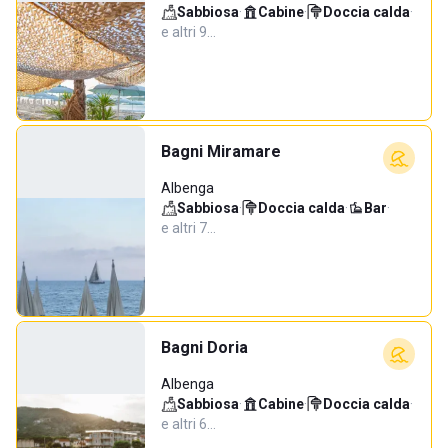
Sabbiosa
·
Cabine
·
Doccia calda
·
e altri 9…
Bagni Miramare
Albenga
Sabbiosa
·
Doccia calda
·
Bar
·
e altri 7…
Bagni Doria
Albenga
Sabbiosa
·
Cabine
·
Doccia calda
·
e altri 6…