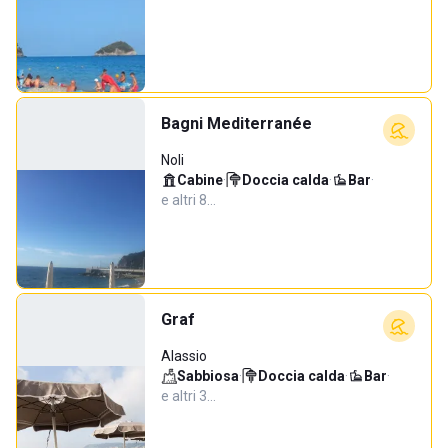
Bagni Mediterranée
Noli
Cabine
·
Doccia calda
·
Bar
·
e altri 8…
Graf
Alassio
Sabbiosa
·
Doccia calda
·
Bar
·
e altri 3…