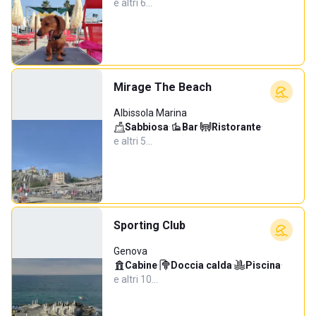
e altri 6…
Mirage The Beach
Albissola Marina
Sabbiosa
·
Bar
·
Ristorante
·
e altri 5…
Sporting Club
Genova
Cabine
·
Doccia calda
·
Piscina
·
e altri 10…