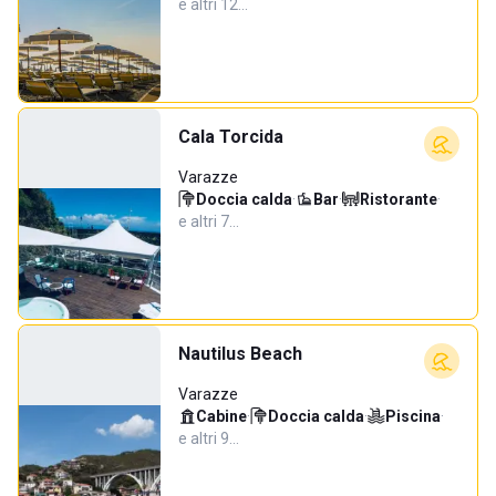
e altri 12…
Cala Torcida
Varazze
Doccia calda
·
Bar
·
Ristorante
·
e altri 7…
Nautilus Beach
Varazze
Cabine
·
Doccia calda
·
Piscina
·
e altri 9…