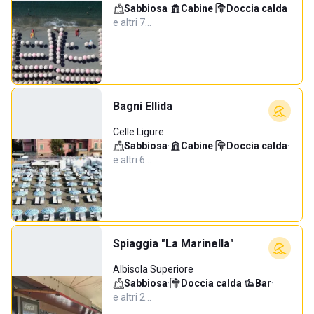
Sabbiosa
·
Cabine
·
Doccia calda
·
e altri 7…
Bagni Ellida
Celle Ligure
Sabbiosa
·
Cabine
·
Doccia calda
·
e altri 6…
Spiaggia "La Marinella"
Albisola Superiore
Sabbiosa
·
Doccia calda
·
Bar
·
e altri 2…