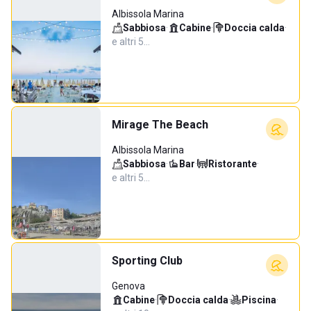
Albissola Marina
Sabbiosa
·
Cabine
·
Doccia calda
·
e altri 5…
Mirage The Beach
Albissola Marina
Sabbiosa
·
Bar
·
Ristorante
·
e altri 5…
Sporting Club
Genova
Cabine
·
Doccia calda
·
Piscina
·