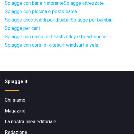
Spiagge con bar e ristorante
Spiagge attrezzate
Spiagge con piscina e posto barca
Spiagge accessibili per disabili
Spiagge per bambini
Spiagge per cani
Spiagge con campi di beachvolley e beachsoccer
Spiagge con corsi di kitesurf windsurf e vela
Spiagge.it
Chi siamo
Magazine
La nostra linea editoriale
Redazione