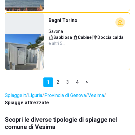
Bagni Torino
Savona
Sabbiosa
·
Cabine
·
Doccia calda
·
e altri 5…
1
2
3
4
>
Spiagge.it
Liguria
Provincia di Genova
Vesima
Spiagge attrezzate
Scopri le diverse tipologie di spiagge nel
comune di Vesima