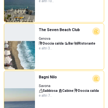
e altri 10…
The Seven Beach Club
Genova
Doccia calda
·
Bar
·
Ristorante
·
e altri 3…
Bagni Nilo
Savona
Sabbiosa
·
Cabine
·
Doccia calda
·
e altri 7…