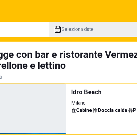
Seleziona date
gge con bar e ristorante Vermez
llone e lettino
ti
Idro Beach
Milano
Cabine
·
Doccia calda
·
P