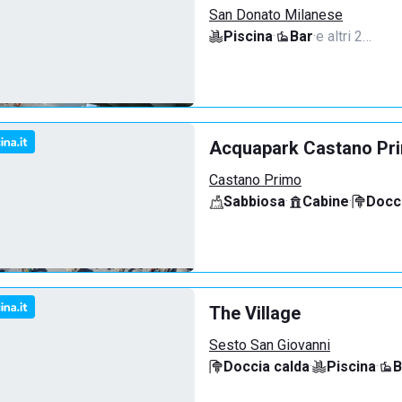
San Donato Milanese
Piscina
·
Bar
·
e altri 2…
Acquapark Castano Pr
Castano Primo
Sabbiosa
·
Cabine
·
Docci
The Village
Sesto San Giovanni
Doccia calda
·
Piscina
·
B