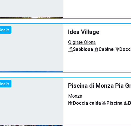
Idea Village
Olgiate Olona
Sabbiosa
·
Cabine
·
Docci
Piscina di Monza Pia G
Monza
Doccia calda
·
Piscina
·
B