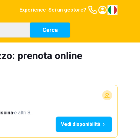
Experience
Sei un gestore?
Cerca
zo: prenota online
iscina
·
e altri 8…
Vedi disponibilità