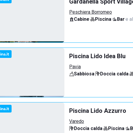
Gardanella Sport Villag
Peschiera Borromeo
Cabine
·
Piscina
·
Bar
·
e al
Piscina Lido Idea Blu
Pavia
Sabbiosa
·
Doccia calda
·
Piscina Lido Azzurro
Varedo
Doccia calda
·
Piscina
·
B