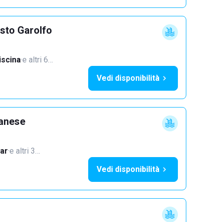
sto Garolfo
iscina
·
e altri 6…
Vedi disponibilità
lanese
ar
·
e altri 3…
Vedi disponibilità