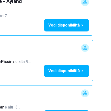
e - Ayland
tri 7…
Vedi disponibilità
Piscina
·
e altri 9…
Vedi disponibilità
ar
·
e altri 3…