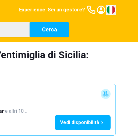
Experience
Sei un gestore?
Cerca
ntimiglia di Sicilia:
ar
·
e altri 10…
Vedi disponibilità