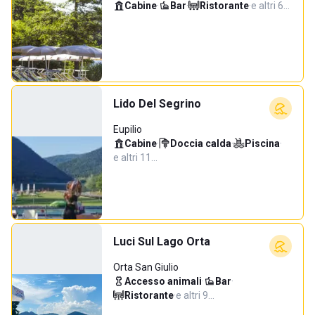
Cabine
·
Bar
·
Ristorante
·
e altri 6…
Lido Del Segrino
Eupilio
Cabine
·
Doccia calda
·
Piscina
·
e altri 11…
Luci Sul Lago Orta
Orta San Giulio
Accesso animali
·
Bar
·
Ristorante
·
e altri 9…