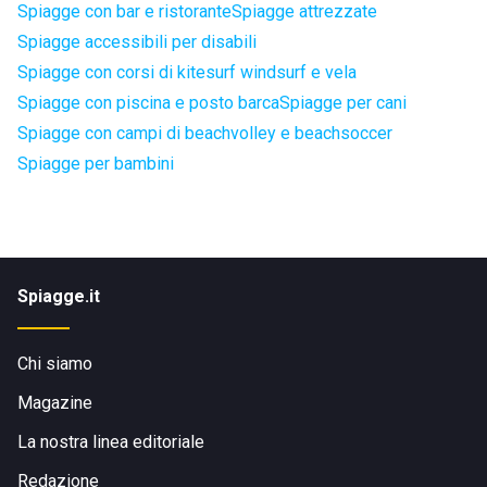
Spiagge con bar e ristorante
Spiagge attrezzate
Spiagge accessibili per disabili
Spiagge con corsi di kitesurf windsurf e vela
Spiagge con piscina e posto barca
Spiagge per cani
Spiagge con campi di beachvolley e beachsoccer
Spiagge per bambini
Spiagge.it
Chi siamo
Magazine
La nostra linea editoriale
Redazione