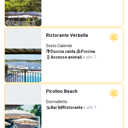
Ristorante Verbella
Sesto Calende
Doccia calda
·
Piscina
·
Accesso animali
·
e altri 7…
Pirolino Beach
Dormelletto
Bar
·
Ristorante
·
e altri 1…