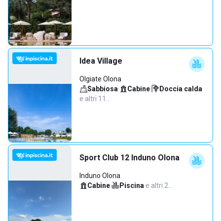
Idea Village
Olgiate Olona
Sabbiosa
·
Cabine
·
Doccia calda
·
e altri 11…
Sport Club 12 Induno Olona
Induno Olona
Cabine
·
Piscina
·
e altri 2…