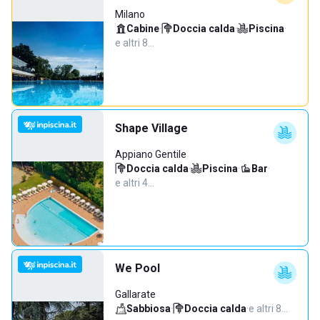
Milano
Cabine
·
Doccia calda
·
Piscina
·
e altri 8…
Shape Village
Appiano Gentile
Doccia calda
·
Piscina
·
Bar
·
e altri 4…
We Pool
Gallarate
Sabbiosa
·
Doccia calda
·
e altri 8…