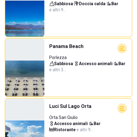
Sabbiosa
·
Doccia calda
·
Bar
·
e altri 9…
Panama Beach
Porlezza
Sabbiosa
·
Accesso animali
·
Bar
·
e altri 3…
Luci Sul Lago Orta
Orta San Giulio
Accesso animali
·
Bar
·
Ristorante
·
e altri 9…