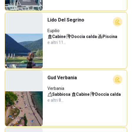
Lido Del Segrino
Eupilio
Cabine
·
Doccia calda
·
Piscina
·
e altri 11…
Gud Verbania
Verbania
Sabbiosa
·
Cabine
·
Doccia calda
·
e altri 8…