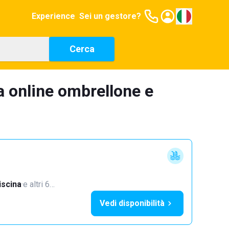
Experience
Sei un gestore?
Cerca
a online ombrellone e
iscina
·
e altri 6…
Vedi disponibilità