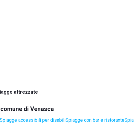
iagge attrezzate
el comune di Venasca
Spiagge accessibili per disabili
Spiagge con bar e ristorante
Spia