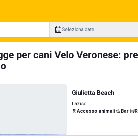
Seleziona date
gge per cani Velo Veronese: pre
no
Giulietta Beach
Lazise
Accesso animali
·
Bar
·
R