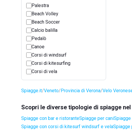
Palestra
Beach Volley
Beach Soccer
Calcio balilla
Pedalò
Canoe
Corsi di windsurf
Corsi di kitesurfing
Corsi di vela
Spiagge.it
Veneto
Provincia di Verona
Velo Verones
Scopri le diverse tipologie di spiagge n
Spiagge con bar e ristorante
Spiagge per cani
Spiagge a
Spiagge con corsi di kitesurf windsurf e vela
Spiagge 