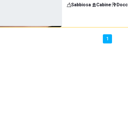
Sabbiosa
·
Cabine
·
Docci
1