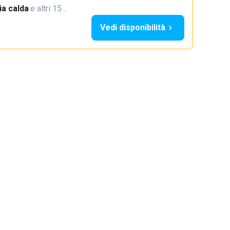
a calda
·
e altri 15…
Vedi disponibilità