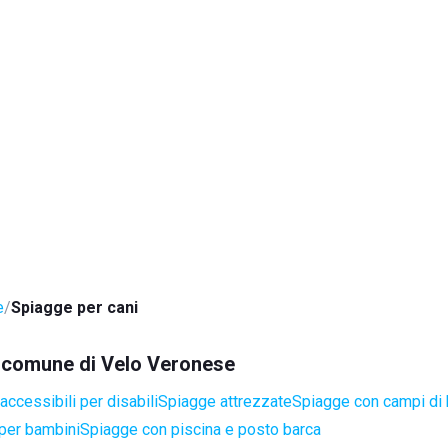
e
Spiagge per cani
el comune di Velo Veronese
ccessibili per disabili
Spiagge attrezzate
Spiagge con campi di
per bambini
Spiagge con piscina e posto barca