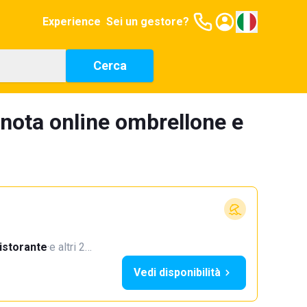
Experience
Sei un gestore?
Cerca
nota online ombrellone e
istorante
·
e altri 2…
Vedi disponibilità