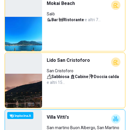
Mokai Beach
Salò
Bar
·
Ristorante
·
e altri 7…
Lido San Cristoforo
San Cristoforo
Sabbiosa
·
Cabine
·
Doccia calda
·
e altri 15…
Villa Vitti's
San martino Buon Albergo, San Martino