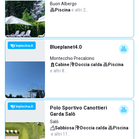
Buon Albergo
Piscina
·
e altri 2…
Blueplanet4.0
Montecchio Precalcino
Cabine
·
Doccia calda
·
Piscina
·
e altri 8…
Polo Sportivo Canottieri
Garda Salò
Salò
Sabbiosa
·
Doccia calda
·
Piscina
·
e altri 11…