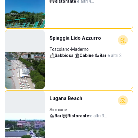
Ristorante
·
e altri 4…
Spiaggia Lido Azzurro
Toscolano-Maderno
Sabbiosa
·
Cabine
·
Bar
·
e altri 2…
Lugana Beach
Sirmione
Bar
·
Ristorante
·
e altri 3…