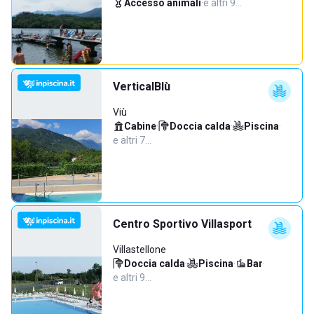
Accesso animali
·
e altri 9…
VerticalBlù
Viù
Cabine
·
Doccia calda
·
Piscina
·
e altri 7…
Centro Sportivo Villasport
Villastellone
Doccia calda
·
Piscina
·
Bar
·
e altri 9…