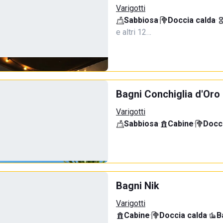
Varigotti
Sabbiosa
·
Doccia calda
·
e altri 12…
Bagni Conchiglia d'Oro
Varigotti
Sabbiosa
·
Cabine
·
Docci
Bagni Nik
Varigotti
Cabine
·
Doccia calda
·
B