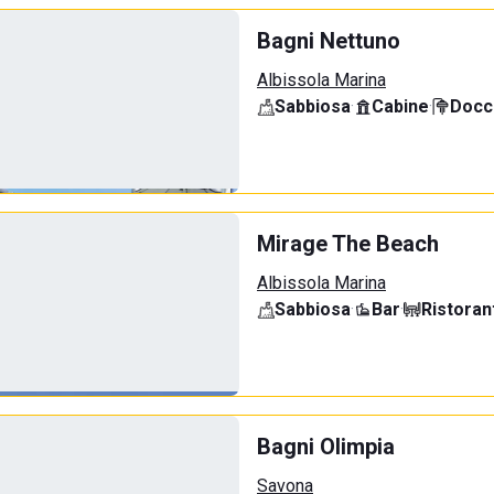
Bagni Nettuno
Albissola Marina
Sabbiosa
·
Cabine
·
Docci
Mirage The Beach
Albissola Marina
Sabbiosa
·
Bar
·
Ristoran
Bagni Olimpia
Savona