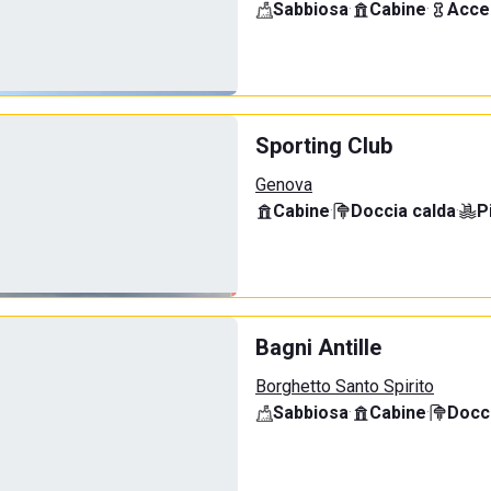
Sabbiosa
·
Cabine
·
Acce
Sporting Club
Genova
Cabine
·
Doccia calda
·
P
Bagni Antille
Borghetto Santo Spirito
Sabbiosa
·
Cabine
·
Docci