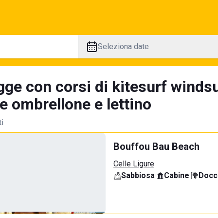
Seleziona date
ge con corsi di kitesurf windsu
e ombrellone e lettino
ti
Bouffou Bau Beach
Celle Ligure
Sabbiosa
·
Cabine
·
Docci