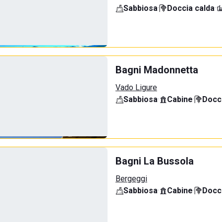
Sabbiosa
·
Doccia calda
·
Bagni Madonnetta
Vado Ligure
Sabbiosa
·
Cabine
·
Docci
Bagni La Bussola
Bergeggi
Sabbiosa
·
Cabine
·
Docci