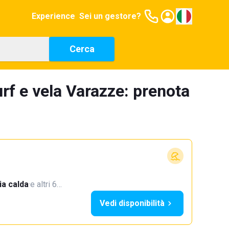
Experience
Sei un gestore?
Cerca
rf e vela Varazze: prenota
a calda
·
e altri 6…
Vedi disponibilità