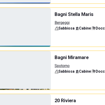
Bagni Stella Maris
Bergeggi
Sabbiosa
·
Cabine
·
Docci
Bagni Miramare
Spotorno
Sabbiosa
·
Cabine
·
Docci
20 Riviera